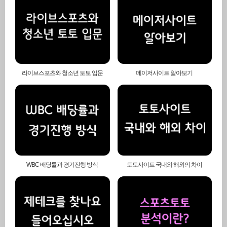
라이브스포츠와 청소년 토토 입문
메이저사이트 알아보기
WBC 배당률과 경기진행 방식
토토사이트 국내와 해외의 차이