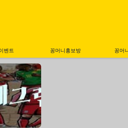
이벤트
꽁머니홍보방
꽁머