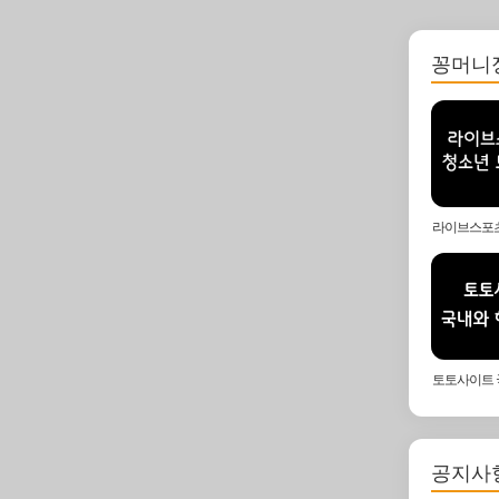
꽁머니
라이브스포츠
토
토토사이트 
공지사