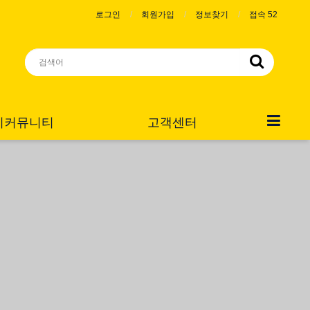
로그인
회원가입
정보찾기
접속 52
니커뮤니티
고객센터