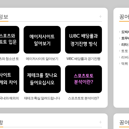
정보
+
꽁
도박사
토무
리타
토토 
리버풀
와 청소년 토
메이저사이트 알아보기
WBC 배당률과 경기진행
먹튀
 입문
방식
국내와 해외의
재테크 확실 알려드립니다
스포츠토토 분석이란?
차이
항
+
꽁