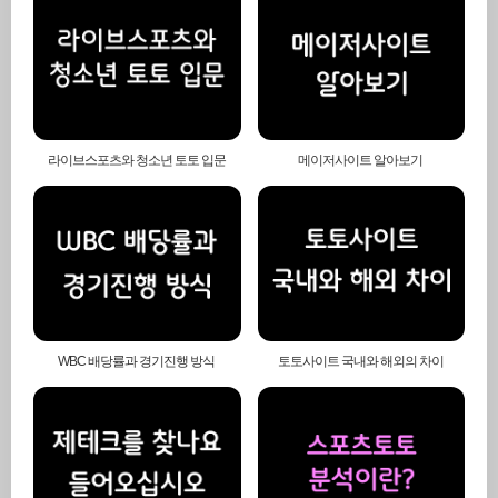
라이브스포츠와 청소년 토토 입문
메이저사이트 알아보기
WBC 배당률과 경기진행 방식
토토사이트 국내와 해외의 차이